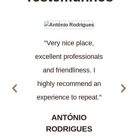
"Very nice place,
"
excellent professionals
Pr
and friendliness. I
Massa
highly recommend an
pleas
experience to repeat."
recomm
ANTÓNIO
RODRIGUES
GERA